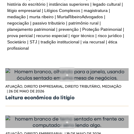
história do escritório
instâncias superiores
legado cultural
litígio empresarial
Litígios Complexos
magistratura
mediação
murta ribeiro
MurtaRibeiroAdvogados
negociação
passivo tributário
patrimônio rural
planejamento patrimonial
prevenção
Proteção Patrimonial
prova pericial
recurso especial
rigor técnico
risco jurídico
Societário
STJ
tradição institucional
via recursal
ética
profissional
ATUAÇÃO
,
DIREITO EMPRESARIAL
,
DIREITO TRIBUTÁRIO
,
MEDIAÇÃO
|
26 DE MAIO DE 2026
Leitura econômica do litígio
ATUAÇÃO
,
DIREITO EMPRESARIAL
|
19 DE MAIO DE 2026