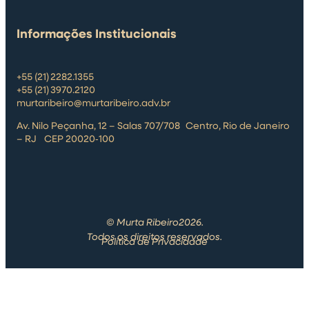
Informações Institucionais
+55 (21) 2282.1355
+55 (21) 3970.2120
murtaribeiro@murtaribeiro.adv.br
Av. Nilo Peçanha, 12 – Salas 707/708 Centro, Rio de Janeiro
– RJ CEP 20020‑100
© Murta Ribeiro2026.
Todos os direitos reservados.
Política de Privacidade