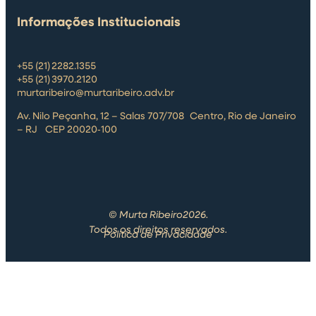
Informações Institucionais
+55 (21) 2282.1355
+55 (21) 3970.2120
murtaribeiro@murtaribeiro.adv.br
Av. Nilo Peçanha, 12 – Salas 707/708 Centro, Rio de Janeiro
– RJ CEP 20020‑100
© Murta Ribeiro2026.
Todos os direitos reservados.
Política de Privacidade